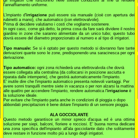
gli irrigatori che funzionino nelle stesse condizioni al fine di rendere
l'annaffiamento uniforme.
L'impianto d
'irrigazione
può essere sia manuale (cioè con apertura dei
rubinetti a mano), che automatico (con elettrovalvole).
Prima di decidere valutiamo i costi che vogliamo sostenere.
In ogni caso, come già detto, la prima cosa da fare sarà dividere il nostro
giardino in zone che saranno alimentate da un unico tubo; questo tubo
dovrà essere del diametro proporzionato al numero e al tipo di irrigatori.
Tipo manuale:
Se si è optato per questo metodo si dovranno fare tante
derivazioni quante sono le zone, predisponendo una saracinesca per ogni
derivazione.
Tipo
automatico:
ogni zona richiederà una elettrovalvola che dovrà
essere collegata alla centralina (da collocarsi in posizione asciutta e
riparata dalle intemperie), che gestirà automaticamente l'impianto.
E' inutile dire che l'impianto automatico presenta notevoli vantaggi. Per
avere sonni tranquilli mentre siete in vacanza o per non alzarsi la mattina
alle quattro per accendere l'impianto, rendere automatica l
'irrigazione
è
la soluzione ideale.
Per evitare che l'impianto parta anche in condizioni di pioggia o dopo
abbondati precipitazioni è bene dotare l'impianto di un sensore pioggia.
ALA GOCCIOLANTE
Questo metodo garantisce un minor spreco d'acqua ed è una ottima
soluzione per siepi, balconi, fioriere e rocciosi. E' buona norma dedicare
una zona specifica dell'impianto all'ala gocciolante dato che solitamente
deve restare in funzione molto più a lungo degli irrigatori.