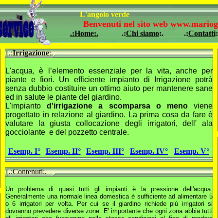
L'angolo verde
Benvenuti nel sito web www.mariog
.:Home:.
.:
Chi siamo
:.
.:
Contatti
:
.:
Irrigazione
:.
L'acqua, è l’elemento essenziale per la vita, anche per
piante e fiori. Un efficiente impianto di Irrigazione potrà
senza dubbio costituire un ottimo aiuto per mantenere sane
ed in salute le piante del giardino.
L'impianto
d'irrigazione a scomparsa o meno
viene
progettato in relazione al giardino. La prima cosa da fare è
valutare la giusta collocazione degli irrigatori, dell' ala
gocciolante e del pozzetto centrale.
Esemp. I°
Esemp. II°
Esemp. III°
Esemp. IV°
Esemp. V°
.
.:Contenuti:.
Un problema di quasi tutti gli impianti è la pressione dell'acqua.
Generalmente una normale linea domestica è sufficiente ad alimentare 5
o 6 irrigatori per volta. Per cui se il giardino richiede più irrigatori si
dovranno prevedere diverse zone. E' importante che ogni zona abbia tutti