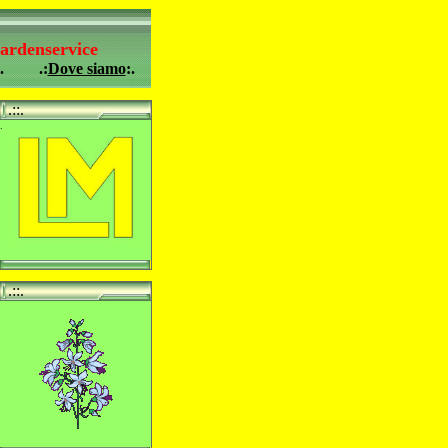
ardenservice
.
.:
Dove siamo
:.
.::.
.
.
.::.