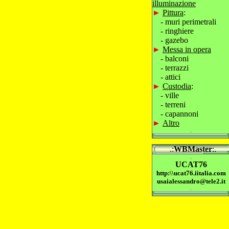
illuminazione
►
Pittura
:
- muri perimetrali
- ringhiere
- gazebo
►
Messa in opera
- balconi
- terrazzi
- attici
►
Custodia
:
- ville
- terreni
- capannoni
►
Altro
.
.
.:
WBMaster
:.
.
UCAT76
http:\\ucat76.iitalia.com
usaialessandro@tele2.it
.