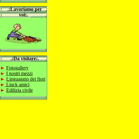
.
.:Lavoriamo per
voi:.
.
.:Da visitare:.
.
►
Fotogallery
►
I nostri mezzi
►
Linguaggio dei fiori
►
Linck amici
►
Edilizia civile
.