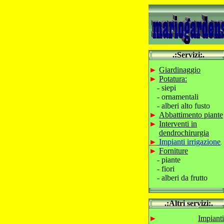
.:Servizi:.
.
►
Giardinaggio
►
Potatura:
-
siepi
-
ornamentali
- alberi alto fusto
►
Abbattimento piante
►
Interventi in
dendrochirurgia
►
Impianti irrigazione
.
►
Forniture
- piante
- fiori
- alberi da frutto
.
.
.:Altri servizi:.
.
►
Impianti