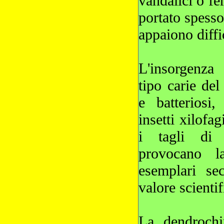
vandalici o fe
portato spesso
appaiono diffi
L'insorgenza
tipo carie del
e batteriosi,
insetti xilofag
i tagli di p
provocano l
esemplari sec
valore scientif
La dendrochir