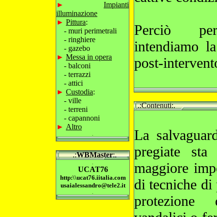
►
Impianti
illuminazione
►
Pittura
:
Perciò per
- muri perimetrali
- ringhiere
intendiamo la 
- gazebo
►
Messa in opera
post-intervent
- balconi
- terrazzi
- attici
►
Custodia
:
- ville
.:Contenuti:.
- terreni
- capannoni
►
Altro
La salvaguard
.
pregiate sta
.:
WBMaster
:.
.
maggiore impo
UCAT76
http:\\ucat76.iitalia.com
di tecniche di
usaialessandro@tele2.it
.
protezione 