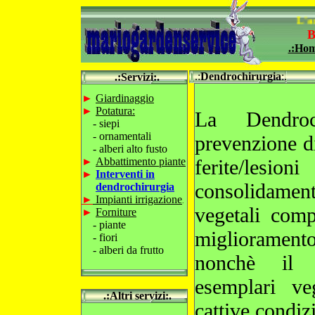
L'ango
B
.:Hom
.:
Dendrochirurgia
:.
.:Servizi:.
.
►
Giardinaggio
►
Potatura:
La Dendroc
-
siepi
-
ornamentali
prevenzione di
- alberi alto fusto
►
Abbattimento piante
ferite/lesio
►
Interventi in
consolidam
dendrochirurgia
►
Impianti irrigazione
.
vegetali com
►
Forniture
- piante
miglioramento 
- fiori
- alberi da frutto
nonchè il 
.
esemplari ve
.:Altri servizi:.
cattive condiz